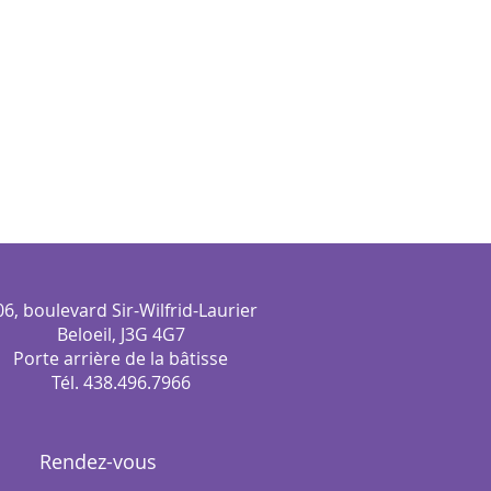
06, boulevard Sir-Wilfrid-Laurier
Beloeil, J3G 4G7
Porte arrière de la bâtisse
Tél. 438.496.7966
Rendez-vous