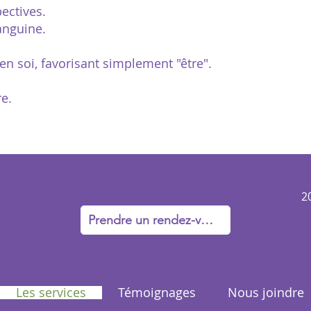
ectives.
anguine.
n soi, favorisant simplement "être".
re.
2
Prendre un rendez-vous
Les services
Témoignages
Nous joindre